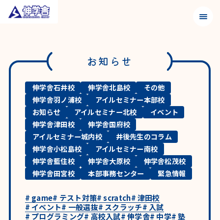
メニュ
お知らせ
伸学舎石井校
伸学舎北島校
その他
伸学舎羽ノ浦校
アイルセミナー本部校
お知らせ
アイルセミナー北校
イベント
伸学舎津田校
伸学舎国府校
アイルセミナー城内校
井後先生のコラム
伸学舎小松島校
アイルセミナー南校
伸学舎藍住校
伸学舎大原校
伸学舎松茂校
伸学舎田宮校
本部事務センター
緊急情報
#
game
#
テスト対策
#
scratch
#
津田校
#
イベント
#
一般選抜
#
スクラッチ
#
入試
#
プログラミング
#
高校入試
#
伸学舎
#
中学
#
塾