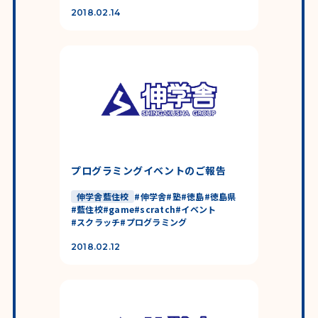
2018.02.14
プログラミングイベントのご報告
伸学舎藍住校
#
伸学舎
#
塾
#
徳島
#
徳島県
#
藍住校
#
game
#
scratch
#
イベント
#
スクラッチ
#
プログラミング
2018.02.12