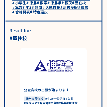
#
小学生
#
徳島
#
数学
#
徳島県
#
松茂
#
藍住校
#
算数
#
中3
#
難問
#
入試対策
#
高校受験
#
体験
#
合格発表
#
特色選抜
Result for:
#藍住校
公立高校の出願が始まります
伸学舎藍住校
#
中3
#
一般選抜
#
入試
#
高校入試
#
伸学舎
#
徳島
#
徳島県
#
藍住校