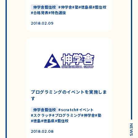
伸学舎藍住校
#
伸学舎
#
塾
#
徳島県
#
藍住校
#
合格発表
#
特色選抜
2018.02.09
プログラミングのイベントを実施しま
す
伸学舎藍住校
#
scratch
#
イベント
#
スクラッチ
#
プログラミング
#
伸学舎
#
塾
#
徳島
#
徳島県
#
藍住校
NEWS
2018.02.08