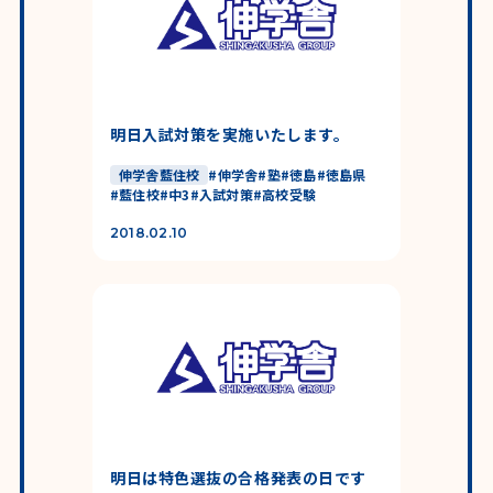
明日入試対策を実施いたします。
伸学舎藍住校
#
伸学舎
#
塾
#
徳島
#
徳島県
#
藍住校
#
中3
#
入試対策
#
高校受験
2018.02.10
明日は特色選抜の合格発表の日です