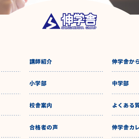
講師紹介
伸学舎か
小学部
中学部
校舎案内
よくある
合格者の声
伸学舎カ