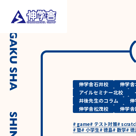
伸学舎石井校
伸学舎
アイルセミナー北校
井後先生のコラム
伸
伸学舎松茂校
伸学舎
#
game
#
テスト対策
#
scratc
#
塾
#
小学生
#
徳島
#
数学
#
徳