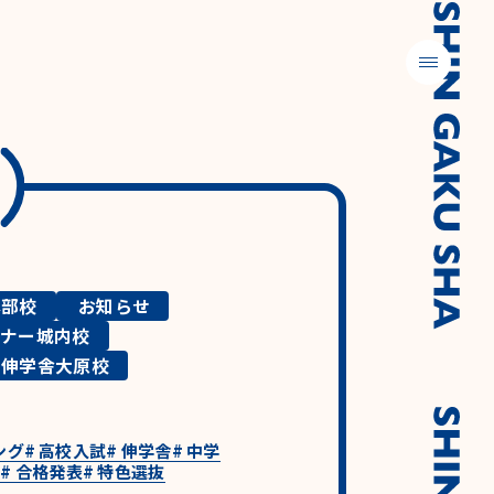
メニュー
本部校
お知らせ
ミナー城内校
伸学舎大原校
ング
#
高校入試
#
伸学舎
#
中学
験
#
合格発表
#
特色選抜