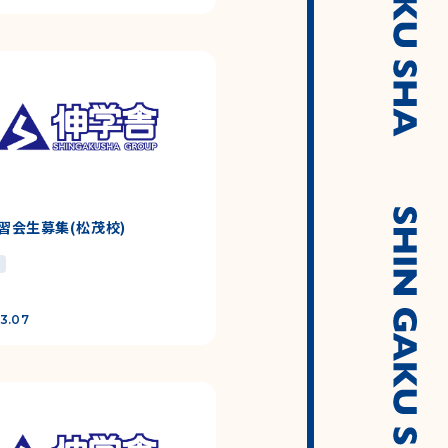
習会生募集(松茂校)
3.07