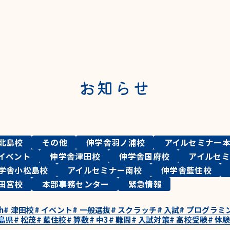
お知らせ
北島校
その他
伸学舎羽ノ浦校
アイルセミナー
イベント
伸学舎津田校
伸学舎国府校
アイルセ
学舎小松島校
アイルセミナー南校
伸学舎藍住校
田宮校
本部事務センター
緊急情報
h
#
津田校
#
イベント
#
一般選抜
#
スクラッチ
#
入試
#
プログラミ
島県
#
松茂
#
藍住校
#
算数
#
中3
#
難問
#
入試対策
#
高校受験
#
体