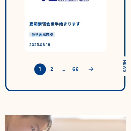
夏期講習会後半始まります
伸学舎松茂校
2025.08.18
NEWS
投稿のページ送り
1
2
…
66