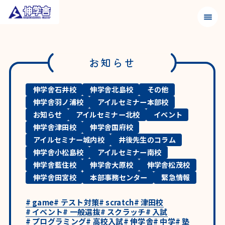
メニュ
お知らせ
伸学舎石井校
伸学舎北島校
その他
伸学舎羽ノ浦校
アイルセミナー本部校
お知らせ
アイルセミナー北校
イベント
伸学舎津田校
伸学舎国府校
アイルセミナー城内校
井後先生のコラム
伸学舎小松島校
アイルセミナー南校
伸学舎藍住校
伸学舎大原校
伸学舎松茂校
伸学舎田宮校
本部事務センター
緊急情報
#
game
#
テスト対策
#
scratch
#
津田校
#
イベント
#
一般選抜
#
スクラッチ
#
入試
#
プログラミング
#
高校入試
#
伸学舎
#
中学
#
塾