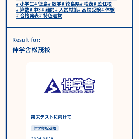
#
小学生
#
徳島
#
数学
#
徳島県
#
松茂
#
藍住校
#
算数
#
中3
#
難問
#
入試対策
#
高校受験
#
体験
#
合格発表
#
特色選抜
Result for:
伸学舎松茂校
期末テストに向けて
伸学舎松茂校
2026.06.18