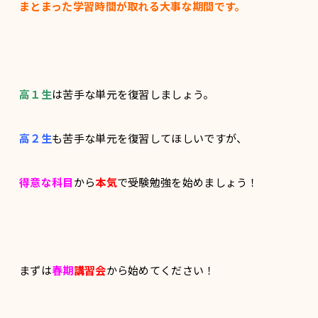
まとまった学習時間が取れる大事な期間です。
高
１
生
は苦手な単元を復習しましょう。
高
２
生
も苦手な単元を復習してほしいですが、
得意
な
科目
から
本気
で受験勉強を始めましょう！
まずは
春期
講習
会
から始めてください！