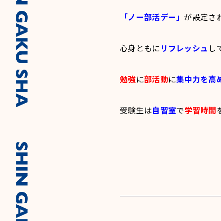
「ノー部活デー」
が設定さ
心身ともに
リフレッシュ
し
勉強
に
部活動
に
集中力を高
受験生は
自習室
で
学習時間