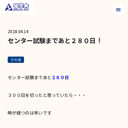
メニュ
2018.04.14
センター試験まであと２８０日
その他
センター試験まであと
２８０日
３００日を切ったと思っていたら・・・
時が経つのは早いです