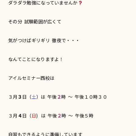
ダラダラ勉強になっていませんか
その分 試験範囲が広くて
気がつけばギリギリ 徹夜で・・・
なんてことになりますよ！
アイルセミナー西校は
３月
３
日（
土
）は 午後
２
時 〜 午後１０時３０
３月
４
日（
日
) は 午後
２
時 〜 午後５時
自習もできるように準備しています