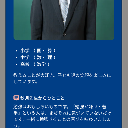
後々
ん。
ま
秋月先生からのメッセージを読む
う！
強
る
ょ
の
今
す。
き
が
と
う。
大
の
っ
得
思
学
う
と
意
い
荒木先生
入
ち
新
な
ま
試
か
し
人
す。
共
ら
い
も、
明
通
入
自
苦
る
小学
（ 国・ 算 ）
テ
試
分
手
い
中学
（ 数・ 理 ）
ス
の
に
な
未
ト
高校
（ 数学 ）
基
な
人
来
に
礎
れ
も、
へ
教えることが大好き。子ども達の笑顔を楽しみに
影
力
ま
「一
向
しています。
響
を
す。
人
か
し
し
ひ
っ
て
っ
と
て
秋月先生からひとこと
き
か
小
国・ 算・ 英
中
数・ 理・ 英
高
数学
り
一
勉強はおもしろいものです。「勉強が嫌い・苦
ま
り
に
緒
荒木先生からのメッセージを読む
手」という人は、まだそれに気づいていないだけ
す。
と
合
に
です。一緒に勉強することの喜びを味わいましょ
わ
蓄
っ
進
う。
か
え
た