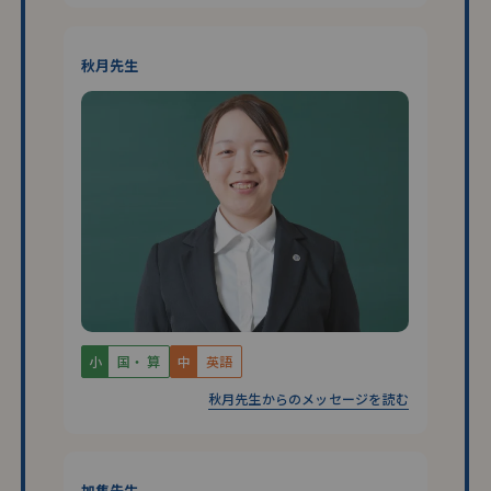
秋月先生
小
国・ 算
中
英語
秋月先生からのメッセージを読む
加集先生