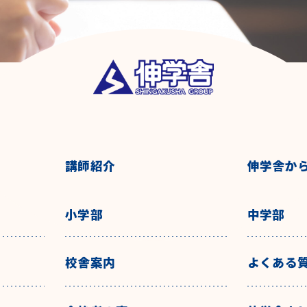
講師紹介
伸学舎か
小学部
中学部
校舎案内
よくある