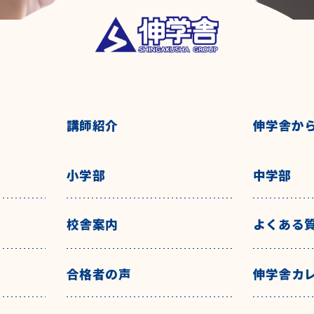
講師紹介
伸学舎か
小学部
中学部
校舎案内
よくある
合格者の声
伸学舎カ