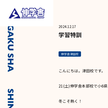
2024.12.17
学習特訓
伸学舎津田校
こんにちは。津田校です。
21(土)伸学舎本部校で小
冬こそ熱く！