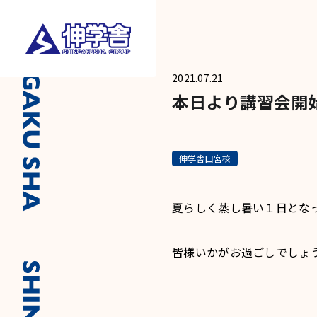
2021.07.21
本日より講習会開
伸学舎田宮校
夏らしく蒸し暑い１日とな
皆様いかがお過ごしでしょ