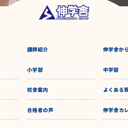
講師紹介
伸学舎か
小学部
中学部
校舎案内
よくある
合格者の声
伸学舎カ