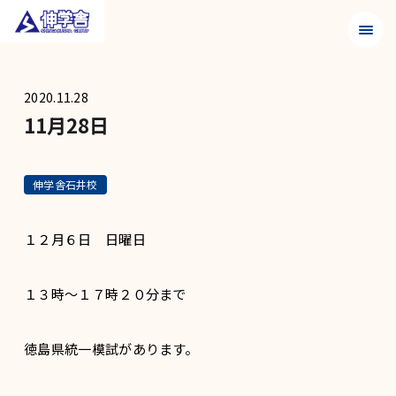
メニュ
2020.11.28
11月28日
伸学舎石井校
１２月６日 日曜日
１３時～１７時２０分まで
徳島県統一模試があります。