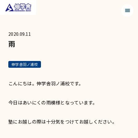
メニュ
2020.09.11
雨
伸学舎羽ノ浦校
こんにちは。伸学舎羽ノ浦校です。
今日はあいにくの雨模様となっています。
塾にお越しの際は十分気をつけてお越しください。