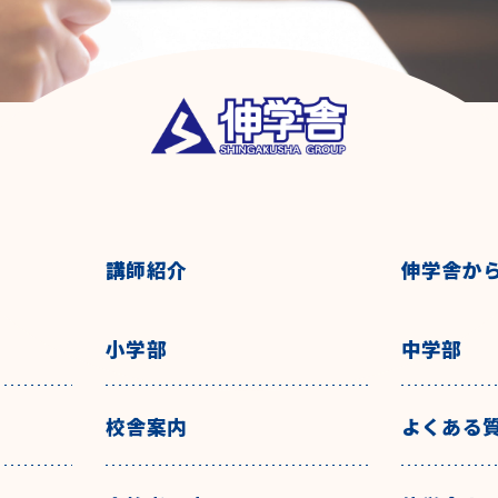
講師紹介
伸学舎か
小学部
中学部
校舎案内
よくある