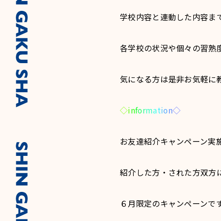
学校内容と連動した内容ま
各学校の状況や個々の習熟
気になる方は是非お気軽に教室
◇
i
n
f
o
r
m
a
t
i
o
n
◇
お友達紹介キャンペーン実
紹介した方・された方双方に
６月限定のキャンペーンで