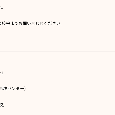
す。
め校舎までお問い合わせください。
ー」
（本部事務センター）
茂校）