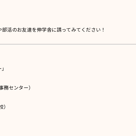
。
や部活のお友達を伸学舎に誘ってみてください！
ー」
（本部事務センター）
茂校）