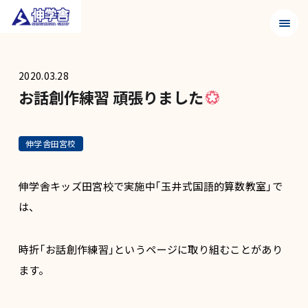
メニュ
2020.03.28
お話創作練習 頑張りました
伸学舎田宮校
伸学舎キッズ田宮校で実施中｢玉井式国語的算数教室｣で
は、
時折｢お話創作練習｣というページに取り組むことがあり
ます。