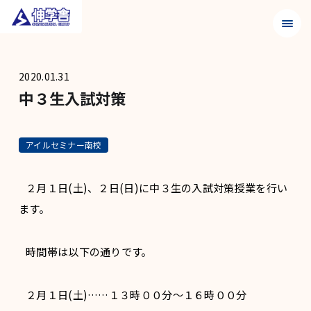
メニュ
2020.01.31
中３生入試対策
アイルセミナー南校
２月１日(土)、２日(日)に中３生の入試対策授業を行い
ます。
時間帯は以下の通りです。
２月１日(土)……１３時００分〜１６時００分