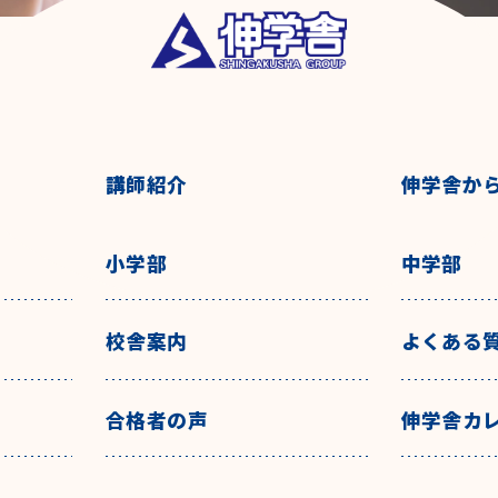
講師紹介
伸学舎か
小学部
中学部
校舎案内
よくある
合格者の声
伸学舎カ