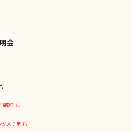
説明会
す。
新聞朝刊に
シが入ります。