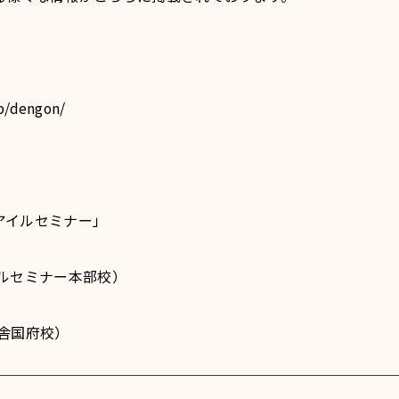
p/dengon/
アイルセミナー」
（アイルセミナー本部校）
伸学舎国府校）