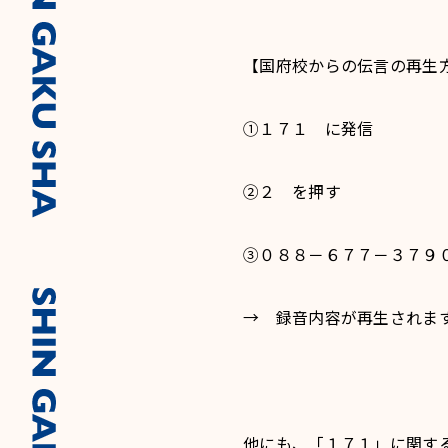
【国府校からの伝言の再生
①１７１ に発信
②２ を押す
③０８８－６７７－３７９
→ 録音内容が再生されま
他にも、「１７１」に関す