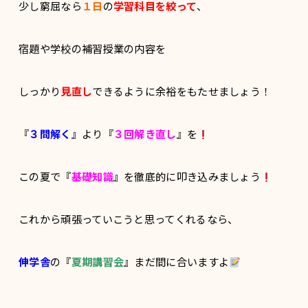
少し窮屈なら
１日
の
学習科目を絞って
、
宿題や学校の補習授業の内容を
しっかり
見直し
できるように余裕をもたせましょう！
『
３問解く
』より『
３回解き直し
』を
この夏で『
基礎知識
』
を徹底的に叩き込みましょう
これから頑張っていこうと思ってくれるなら、
伸学舎
の『
夏期講習会
』まだ間に合いますよ