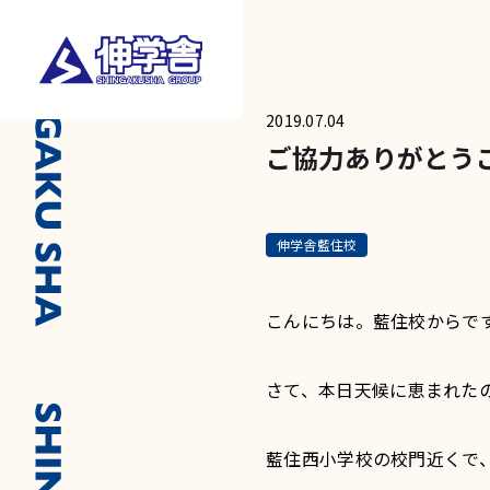
2019.07.04
ご協力ありがとう
伸学舎藍住校
こんにちは。藍住校からで
さて、本日天候に恵まれた
藍住西小学校の校門近くで