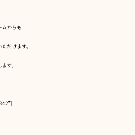
ームからも
いただけます。
します。
342″]