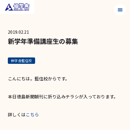
メニュ
2019.02.21
新学年準備講座生の募集
伸学舎藍住校
こんにちは。藍住校からです。
本日徳島新聞朝刊に折り込みチラシが入っております。
詳しくは
こちら