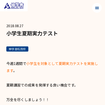
メニュ
2018.08.27
小学生夏期実力テスト
伸学舎松茂校
今週1週間で
小学生を対象として夏期実力テストを実施し
ます
。
夏期講習での成果を発揮する良い機会です。
万全を尽くしましょう！！