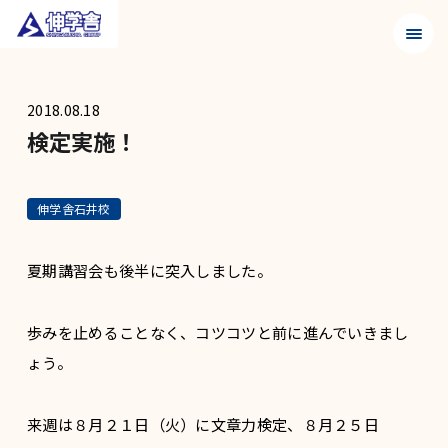
メニュ
2018.08.18
検定実施！
伸学舎石井校
夏期講習会も後半に突入しました。
歩みを止めることなく、コツコツと前に進んでいきまし
ょう。
来週は８月２１日（火）に文章力検定、８月２５日