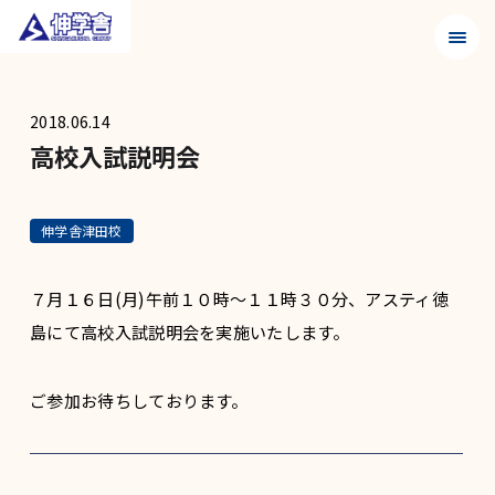
メニュ
2018.06.14
高校入試説明会
伸学舎津田校
７月１６日(月)午前１０時～１１時３０分、アスティ徳
島にて高校入試説明会を実施いたします。
ご参加お待ちしております。