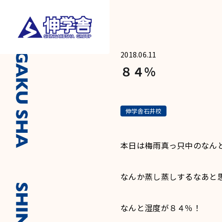
2018.06.11
８４%
伸学舎石井校
本日は梅雨真っ只中のなん
なんか蒸し蒸しするなあと
なんと湿度が８４％！