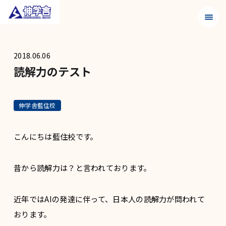
メニュ
2018.06.06
読解力のテスト
伸学舎藍住校
こんにちは藍住校です。
昔から読解力は？と言われております。
近年ではAIの発達に伴って、日本人の読解力が問われて
おります。