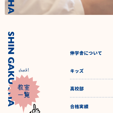
伸学舎について
キッズ
高校部
合格実績