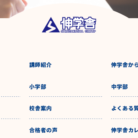
講師紹介
伸学舎か
小学部
中学部
校舎案内
よくある
合格者の声
伸学舎カ