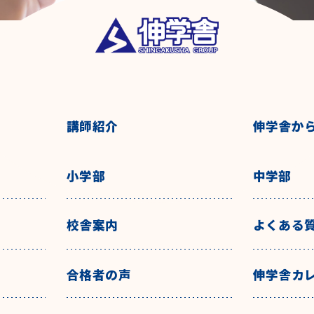
講師紹介
伸学舎か
小学部
中学部
校舎案内
よくある
合格者の声
伸学舎カ