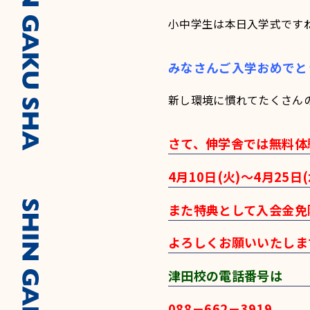
小中学生は本日入学式です
みなさんご入学おめでと
新し環境に慣れてたくさん
さて、伸学舎では無料体
4月10日(火)～4月25
また特典として入会金免
よろしくお願いいたしま
津田校の電話番号は
088－662－3919