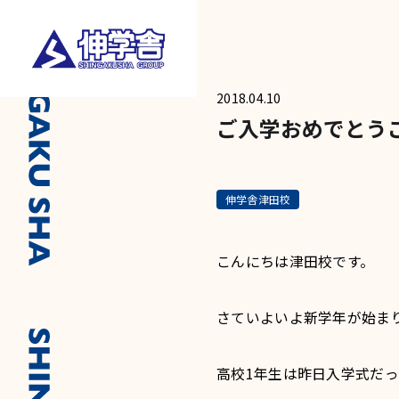
2018.04.10
ご入学おめでとう
伸学舎津田校
こんにちは津田校です。
さていよいよ新学年が始ま
高校1年生は昨日入学式だ