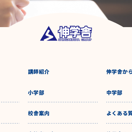
講師紹介
伸学舎か
小学部
中学部
校舎案内
よくある