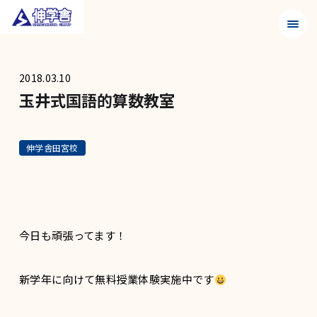
メニュ
2018.03.10
玉井式国語的算数教室
伸学舎田宮校
今日も頑張ってます！
新学年に向けて無料授業体験実施中です